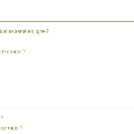
uelles santé en ligne ?
 de course ?
 ?
ance moto ?